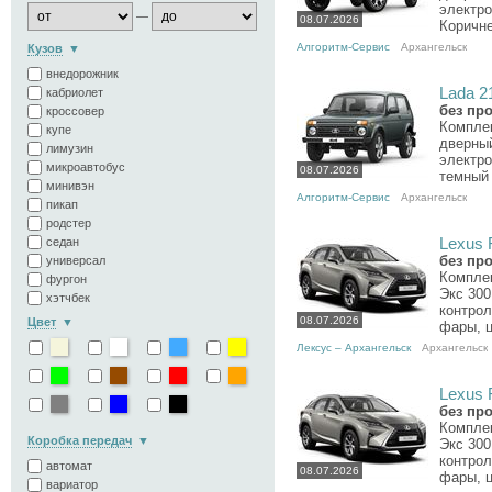
электро
—
08.07.2026
Коричне
Алгоритм-Сервис
Архангельск
Кузов
внедорожник
Lada 21
кабриолет
без пр
кроссовер
Комплек
купе
дверный
лимузин
электро
микроавтобус
08.07.2026
темный 
минивэн
Алгоритм-Сервис
Архангельск
пикап
родстер
седан
Lexus R
без пр
универсал
Комплек
фургон
Экс 300
хэтчбек
контрол
08.07.2026
Цвет
фары, ц
Лексус – Архангельск
Архангельск
Lexus R
без пр
Комплек
Коробка передач
Экс 300
контрол
автомат
08.07.2026
фары, ц
вариатор