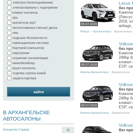
электростеклоподъёмники
Lexus R
электрозеркала с подогревом
без пр
Компле
климат-контроль
(Лексус
abs
2018, к
магнитола mp3
08.07.2026
airbags
легкосплавные (литые) диски
Лексус – Архангельск
Архангельск
люк
подушки безопасности
навигационная система
Volksw
бортовой компьютер
без пр
Комплек
парктроник
249hp 8
охранная сигнализация
климат-
иммобилайзер
08.07.2026
ESP, св
круиз-контроль
Аксель-Архангельск
Архангельск
отделка салона кожей
защита картера
Volksw
без пр
найти
Комплек
249hp 8
климат-
08.07.2026
ESP, св
В АРХАНГЕЛЬСКЕ
Аксель-Архангельск
Архангельск
АВТОСАЛОНЫ
Volkswa
Алгоритм-Сервис
без пр
72