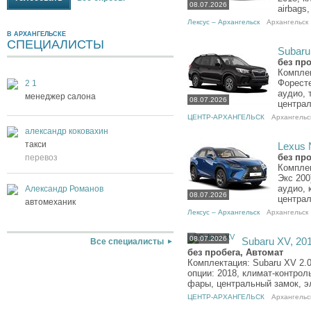
08.07.2026
airbags
Лексус – Архангельск
Архангельск
В АРХАНГЕЛЬСКЕ
СПЕЦИАЛИСТЫ
Subaru 
без пр
Комплек
Форесте
2 1
аудио, 
менеджер салона
08.07.2026
централ
ЦЕНТР-АРХАНГЕЛЬСК
Архангельс
александр коковахин
такси
Lexus N
без пр
перевоз
Комплек
Экс 200
аудио, 
Александр Романов
08.07.2026
централ
автомеханик
Лексус – Архангельск
Архангельск
08.07.2026
Subaru XV, 201
Все специалисты
без пробега, Автомат
Комплектация: Subaru XV 2.0
опции: 2018, климат-контрол
фары, центральный замок, эл
ЦЕНТР-АРХАНГЕЛЬСК
Архангельс