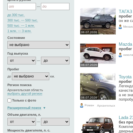
—
ТАГАЗ 
до 300 тыс.
пробег 
300 тыс. — 500 тыс.
он же с
500 тыс. — 1 млн.
Михаи
1 млн. — 3 млн.
08.07.2026
Состояние
Mazda 
пробег 
Год выпуска
никол
—
08.07.2026
Пробег
до
км.
Toyota 
пробег 
Регион поиска
Легенда
Архангельская область
качеств
выбрать другой регион
а не зн
08.07.2026
попробу
Только с фото
Роман
Архангельск
Расширенный поиск
Объем двигателя, л.
Lada 21
—
без пр
Комплек
Мощность двигателя, л. с.
дверный