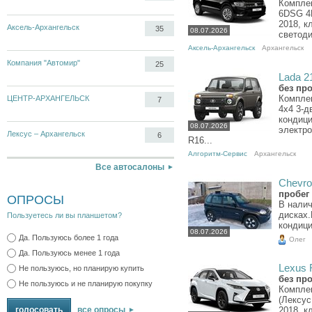
Комплек
6DSG 4M
2018, к
Аксель-Архангельск
35
08.07.2026
светоди
Аксель-Архангельск
Архангельск
Компания "Автомир"
25
Lada 21
без пр
Комплек
ЦЕНТР-АРХАНГЕЛЬСК
7
4x4 3-д
кондици
08.07.2026
электро
Лексус – Архангельск
6
R16...
Алгоритм-Сервис
Архангельск
Все автосалоны
Chevrol
пробег 
ОПРОСЫ
В налич
дисках
Пользуетесь ли вы планшетом?
кондици
08.07.2026
Да. Пользуюсь более 1 года
Олег
Да. Пользуюсь менее 1 года
Lexus R
Не пользуюсь, но планирую купить
без пр
Не пользуюсь и не планирую покупку
Компле
(Лексус
все опросы
2018, к