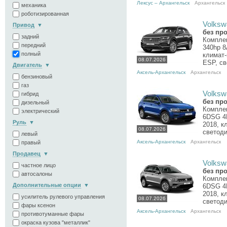
Лексус – Архангельск
Архангельск
механика
роботизированная
Volksw
Привод
без пр
задний
Комплек
передний
340hp 8
полный
климат-
08.07.2026
ESP, св
Двигатель
Аксель-Архангельск
Архангельск
бензиновый
газ
Volkswa
гибрид
без пр
дизельный
Комплек
электрический
6DSG 4M
Руль
2018, к
08.07.2026
светоди
левый
Аксель-Архангельск
Архангельск
правый
Продавец
Volkswa
частное лицо
без пр
автосалоны
Комплек
Дополнительные опции
6DSG 4M
2018, к
усилитель рулевого управления
08.07.2026
светоди
фары ксенон
Аксель-Архангельск
Архангельск
противотуманные фары
окраска кузова "металлик"