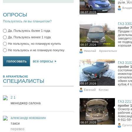
руля. Ус
Влади
08.07.2026
ОПРОСЫ
Пользуетесь ли вы планшетом?
ГАЗ 3302
пробег 7
Да. Пользуюсь более 1 года
Продам г
дизельны
Да. Пользуюсь менее 1 года
заводитс
не подво
Не пользуюсь, но планирую купить
08.07.2026
хорошая 
Не пользуюсь и не планирую покупку
Николай
Архангельск
все опросы
ГАЗ 3102
пробег 1
состояни
инжектор
В АРХАНГЕЛЬСКЕ
сигнализ
СПЕЦИАЛИСТЫ
обмен кл
08.07.2026
кубов,4 
Евгений
Котлас
2 1
ГАЗ 2217
менеджер салона
пробег 1
Осмотр а
рабочие 
Александ
александр коковахин
8-911-59-
08.07.2026
такси
Сугато
перевоз