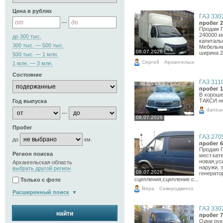
Цена в рублях
ГАЗ 3302
—
пробег 2
Продам Г
240000 к
до 300 тыс.
капиталь
300 тыс. — 500 тыс.
Мебельны
08.07.2026
ширина 2 
500 тыс. — 1 млн.
Сергей
Архангельск
1 млн. — 3 млн.
Состояние
ГАЗ 3110
пробег 1
В хороше
ТАКСИ н
Год выпуска
danica
—
08.07.2026
Пробег
ГАЗ 2705
до
км.
пробег 6
Продаю Г
Регион поиска
мест.кат
новая,ус
Архангельская область
наружи, 
выбрать другой регион
08.07.2026
генерато
сцепления,сцепление с...
Только с фото
Вера
Северодвинск
Расширенный поиск
ГАЗ 3302
найти
пробег 7
Одни рук