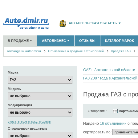
АРХАНГЕЛЬСКАЯ ОБЛАСТЬ
▼
РОССИЯ
(141760)
В ПРОДАЖЕ
АВТОБИЗНЕС
ОТЗЫВЫ
КАТАЛОГ МАРОК
▼
▼
МОСКВА И ОБЛАСТЬ
(58180)
arkhangelsk.autodmir.ru
Объявления о продаже автомобилей
САНКТ-ПЕТЕРБУРГ И ОБЛАСТЬ
Продажа ГАЗ
(14298)
НОВЫЕ АВТОМОБИЛИ
ОФИЦИАЛЬНЫЕ ДИЛЕРЫ
(121)
(13)
АВТОМОБИЛИ С ПРОБЕГОМ
АВТОСАЛОНЫ
(674)
(16)
КРАСНОДАРСКИЙ КРАЙ
(5619)
АВТОСЕРВИСЫ
(1)
+
РАЗМЕСТИТЬ ОБЪЯВЛЕНИЕ
КРЫМ РЕСПУБЛИКА
(412)
GAZ в Архангельской области
ГРУЗОПЕРЕВОЗКИ
(0)
Марка
ТАКСИ
(0)
СЕВАСТОПОЛЬ
(11)
ЗАПЧАСТИ
(1)
Модель
ЗАПРАВКИ
(0)
СПИСОК ВСЕХ РЕГИОНОВ
Продажа ГАЗ с про
АРЕНДА
(1)
+
ДОБАВИТЬ КОМПАНИЮ
Модификация
Отобразить:
карточкам
СПЕЦИАЛИСТЫ
(6)
указать еще марку, модель
Найдено
16 объявлений
о про
Страна-производитель
cортировать по: