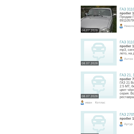
ГАЗ 3110
пробег 1
Продам Га
89110579
Никол
08.07.2026
ГАЗ 3110
пробег 1
mp3, сигн
лето, на 
Антон
08.07.2026
ГАЗ 21, 
пробег 7
ГАЗ 21 Во
2.5 МТ, б
цвет чёр
серия. В
08.07.2026
реставрац
иван
Котлас
ГАЗ 2705
пробег 1
Артур