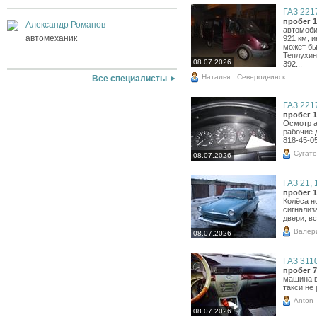
ГАЗ 2217
пробег 1
Александр Романов
автомобил
автомеханик
921 км, 
может бы
Теплухин
08.07.2026
392...
Наталья
Северодвинск
Все специалисты
ГАЗ 2217
пробег 1
Осмотр а
рабочие 
818-45-05
Сугато
08.07.2026
ГАЗ 21, 
пробег 1
Колёса н
сигнализ
двери, вс
Валер
08.07.2026
ГАЗ 3110
пробег 7
машина в
такси не
Anton
08.07.2026