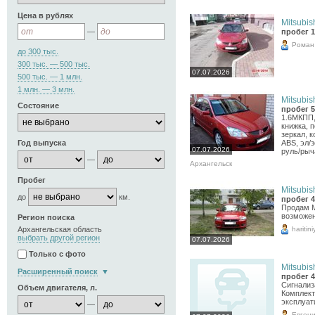
Цена в рублях
Mitsubish
—
пробег 1
Роман
до 300 тыс.
300 тыс. — 500 тыс.
07.07.2026
500 тыс. — 1 млн.
1 млн. — 3 млн.
Mitsubish
Состояние
пробег 5
1.6МКПП,
книжка, 
зеркал, 
Год выпуска
ABS, эл/
07.07.2026
руль/рыча
—
Архангельск
Пробег
Mitsubish
до
км.
пробег 4
Продам М
возможен
Регион поиска
haritin
Архангельская область
выбрать другой регион
07.07.2026
Только с фото
Mitsubish
Расширенный поиск
пробег 4
Сигнализ
Объем двигателя, л.
Комплект
эксплуат
—
Евген