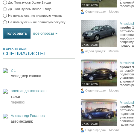
вложений
Да. Пользуюсь более 1 года
07.07.2026
гарантиро
Да. Пользуюсь менее 1 года
Отдел продаж
Москва
Не пользуюсь, но планирую купить
Не пользуюсь и не планирую покупку
Mitsubish
пробег 1
автомоби
все опросы
состоянии
коробки и
поврежде
07.07.2026
предоста
В АРХАНГЕЛЬСКЕ
отдел продаж
Москва
СПЕЦИАЛИСТЫ
Mitsubish
пробег 9
2 1
автомоби
подготов
менеджер салона
участвов
вложений
07.07.2026
гарантиро
Отдел продаж
александр коковахин
Москва
такси
перевоз
Mitsubish
пробег 7
автомоби
подготов
Александр Романов
участвов
вложений
автомеханик
07.07.2026
гарантиро
Отдел продаж
Москва