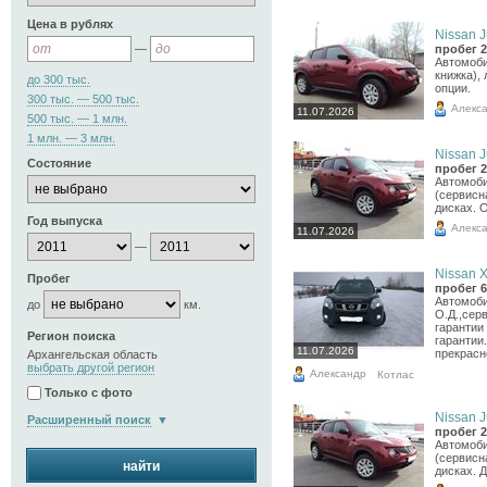
Цена в рублях
Nissan J
—
пробег 2
Автомоби
книжка), 
до 300 тыс.
опции.
300 тыс. — 500 тыс.
Алекс
11.07.2026
500 тыс. — 1 млн.
1 млн. — 3 млн.
Nissan J
Состояние
пробег 2
Автомоби
(сервисн
дисках. 
Год выпуска
Алекс
11.07.2026
—
Nissan X-
Пробег
пробег 6
Автомоби
до
км.
О.Д.,сер
гарантии
Регион поиска
гарантии
11.07.2026
прекрасн
Архангельская область
выбрать другой регион
Александр
Котлас
Только с фото
Nissan J
Расширенный поиск
пробег 2
Автомоби
(сервисн
найти
дисках. Д