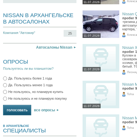
Алекс
11.07.2026
Nissan Q
NISSAN В АРХАНГЕЛЬСКЕ
пробег 9
В АВТОСАЛОНАХ
+резина 
автозапу
картера,
Компания "Автомир"
25
Алекс
11.07.2026
Автосалоны Nissan
Nissan X-
пробег 1
Куплен в
своеврем
ОПРОСЫ
хозяин, 
битый. Т
Пользуетесь ли вы планшетом?
11.07.2026
Леони
Да. Пользуюсь более 1 года
Nissan M
Да. Пользуюсь менее 1 года
пробег 9
Не пользуюсь, но планирую купить
Toha
Не пользуюсь и не планирую покупку
11.07.2026
все опросы
Nissan M
пробег 9
В АРХАНГЕЛЬСКЕ
Toha
СПЕЦИАЛИСТЫ