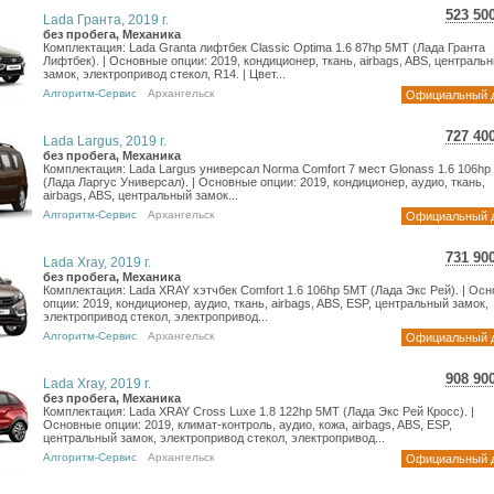
523 50
Lada Гранта, 2019 г.
9 30
без пробега, Механика
Комплектация: Lada Granta лифтбек Classic Optima 1.6 87hp 5MT (Лада Гранта
7 65
Лифтбек). | Основные опции: 2019, кондиционер, ткань, airbags, ABS, централь
замок, электропривод стекол, R14. | Цвет...
Алгоритм-Сервис
Архангельск
Официальный 
727 40
Lada Largus, 2019 г.
12 9
без пробега, Механика
Комплектация: Lada Largus универсал Norma Comfort 7 мест Glonass 1.6 106hp
10 6
(Лада Ларгус Универсал). | Основные опции: 2019, кондиционер, аудио, ткань,
airbags, ABS, центральный замок...
Алгоритм-Сервис
Архангельск
Официальный 
731 90
Lada Xray, 2019 г.
13 0
без пробега, Механика
Комплектация: Lada XRAY хэтчбек Comfort 1.6 106hp 5MT (Лада Экс Рей). | Ос
10 7
опции: 2019, кондиционер, аудио, ткань, airbags, ABS, ESP, центральный замок,
электропривод стекол, электропривод...
Алгоритм-Сервис
Архангельск
Официальный 
908 90
Lada Xray, 2019 г.
16 1
без пробега, Механика
Комплектация: Lada XRAY Cross Luxe 1.8 122hp 5MT (Лада Экс Рей Кросс). |
13 2
Основные опции: 2019, климат-контроль, аудио, кожа, airbags, ABS, ESP,
центральный замок, электропривод стекол, электропривод...
Алгоритм-Сервис
Архангельск
Официальный 