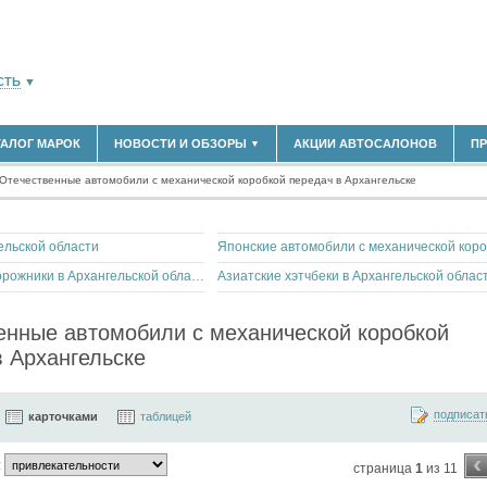
СТЬ
▼
ТАЛОГ МАРОК
НОВОСТИ И ОБЗОРЫ
АКЦИИ АВТОСАЛОНОВ
П
▼
180)
БЛАСТЬ
Отечественные автомобили с механической коробкой передач в Архангельске
(14304)
НОВОСТИ РЫНКА
ОБЗОРЫ НОВИНОК
(5619)
ЭКСПЕРТНОЕ МНЕНИЕ
)
ельской области
МАТЕРИАЛЫ ПАРТНЕРОВ
ВЫСТАВКИ И АВТОСАЛОНЫ
Иномарки вседорожники в Архангельской области
Азиатские хэтчбеки в Архангельской облас
В
енные автомобили с механической коробкой
в Архангельске
подписат
карточками
таблицей
‹
:
страница
1
из 11