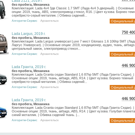
Lada 2121, 2019 г.
9 44
без пробега, Механика
Комплектация: Lada 4x4 3дв Classic 1.7 5MT (Лада 4х4 3-дверный). | Основные
7 76
опции: 2019, ткань, ABS, электропривод стекол, R16. | Цвет кузова: Борнео те
серебристо-серый металлик. | Обивка сидений...
Алгоритм-Сервис
Архангельск
Официальный 
750 40
Lada Largus, 2019 г.
13 3
без пробега, Механика
Комплектация: Lada Largus универсал Luxe 7 мест Glonass 1.6 106hp 5MT (Лад
10 9
Ларгус Универсал). | Основные опции: 2019, кондиционер, аудио, ткань, airbags
центральный замок, электропривод стекол...
Алгоритм-Сервис
Архангельск
Официальный 
446 90
Lada Гранта, 2019 г.
7 94
без пробега, Механика
Комплектация: Lada Granta седан Standard 1.6 87hp 5MT (Лада Гранта Седан). |
6 53
Основные опции: 2019, ткань, airbags, ABS, R14. | Цвет кузова: Борнео темный
серебристо-серый металлик. | Обивка сидений...
Алгоритм-Сервис
Архангельск
Официальный 
446 90
Lada Гранта, 2019 г.
7 94
без пробега, Механика
Комплектация: Lada Granta седан Standard 1.6 87hp 5MT (Лада Гранта Седан). |
6 53
Основные опции: 2019, ткань, airbags, ABS, R14. | Цвет кузова: Голубая планета
синий металлик. | Обивка сидений ткань. |...
Алгоритм-Сервис
Архангельск
Официальный 