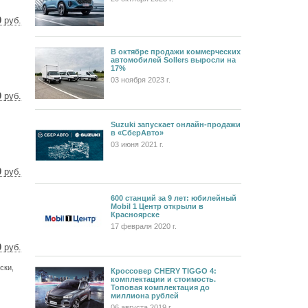
0
руб.
5 $
8 €
В октябре продажи коммерческих
автомобилей Sollers выросли на
17%
03 ноября 2023 г.
0
руб.
5 $
6 €
Suzuki запускает онлайн-продажи
в «СберАвто»
03 июня 2021 г.
0
руб.
1 $
9 €
600 станций за 9 лет: юбилейный
Mobil 1 Центр открыли в
Красноярске
17 февраля 2020 г.
0
руб.
8 $
ски,
2 €
Кроссовер CHERY TIGGO 4:
комплектации и стоимость.
Топовая комплектация до
миллиона рублей
06 августа 2019 г.