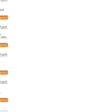
0 $
5 €
мный
дилер
0
руб.
43 $
а
75 €
, ABS,
дилер
0
руб.
6 $
6 €
дилер
0
руб.
6 $
6 €
,
дилер