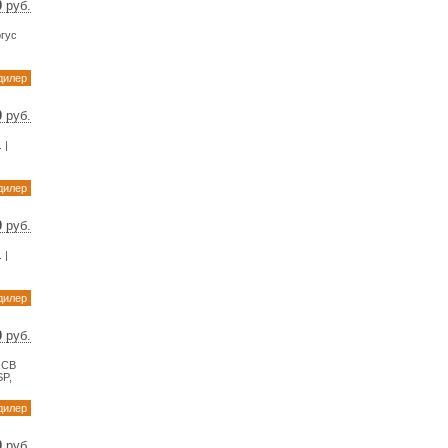
0
руб.
45 $
ргус
53 €
дилер
0
руб.
01 $
 |
04 €
дилер
0
руб.
01 $
 |
04 €
дилер
0
руб.
99 $
 СВ
13 €
SP,
дилер
0
руб.