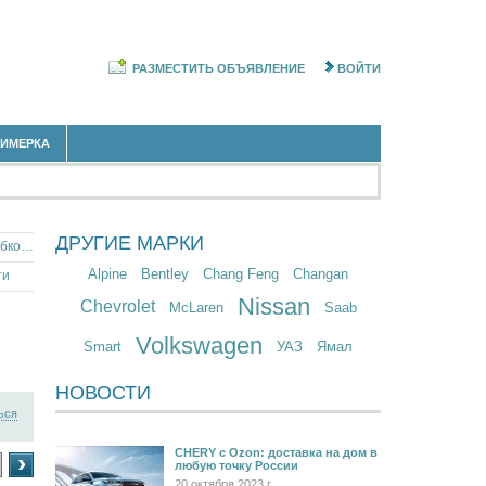
РАЗМЕСТИТЬ ОБЪЯВЛЕНИЕ
ВОЙТИ
РИМЕРКА
ДРУГИЕ МАРКИ
Японские автомобили с механической коробкой передач в Архангельской области
Alpine
Bentley
Chang Feng
Changan
ти
Nissan
Chevrolet
McLaren
Saab
Volkswagen
Smart
УАЗ
Ямал
НОВОСТИ
ься
CHERY c Ozon: доставка на дом в
›
любую точку России
20 октября 2023 г.