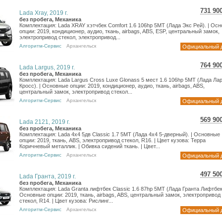
731 90
Lada Xray, 2019 г.
13 0
без пробега, Механика
Комплектация: Lada XRAY хэтчбек Comfort 1.6 106hp 5MT (Лада Экс Рей). | Ос
10 7
опции: 2019, кондиционер, аудио, ткань, airbags, ABS, ESP, центральный замок,
электропривод стекол, электропривод...
Алгоритм-Сервис
Архангельск
Официальный 
764 90
Lada Largus, 2019 г.
13 6
без пробега, Механика
Комплектация: Lada Largus Cross Luxe Glonass 5 мест 1.6 106hp 5MT (Лада Ла
11 1
Кросс). | Основные опции: 2019, кондиционер, аудио, ткань, airbags, ABS,
центральный замок, электропривод стекол...
Алгоритм-Сервис
Архангельск
Официальный 
569 90
Lada 2121, 2019 г.
10 1
без пробега, Механика
Комплектация: Lada 4x4 5дв Classic 1.7 5MT (Лада 4х4 5-дверный). | Основные
8 33
опции: 2019, ткань, ABS, электропривод стекол, R16. | Цвет кузова: Терра
Коричневый металлик. | Обивка сидений ткань. | Цвет...
Алгоритм-Сервис
Архангельск
Официальный 
497 50
Lada Гранта, 2019 г.
8 84
без пробега, Механика
Комплектация: Lada Granta лифтбек Classic 1.6 87hp 5MT (Лада Гранта Лифтбек)
7 27
Основные опции: 2019, ткань, airbags, ABS, центральный замок, электропривод
стекол, R14. | Цвет кузова: Рислинг...
Алгоритм-Сервис
Архангельск
Официальный 