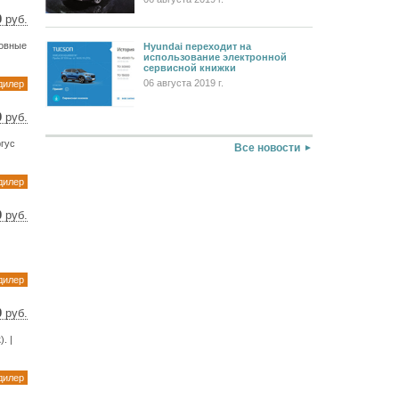
0
руб.
14 $
новные
Hyundai переходит на
05 €
использование электронной
сервисной книжки
06 августа 2019 г.
дилер
0
руб.
01 $
ргус
87 €
Все новости
дилер
0
руб.
33 $
5 €
дилер
0
руб.
6 $
. |
6 €
дилер