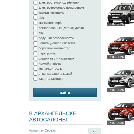
электростеклоподъёмники
электрозеркала с подогревом
климат-контроль
abs
магнитола mp3
07.07.2026
легкосплавные (литые) диски
люк
подушки безопасности
навигационная система
бортовой компьютер
парктроник
07.07.2026
охранная сигнализация
иммобилайзер
круиз-контроль
отделка салона кожей
защита картера
07.07.2026
найти
В АРХАНГЕЛЬСКЕ
АВТОСАЛОНЫ
07.07.2026
Алгоритм-Сервис
72