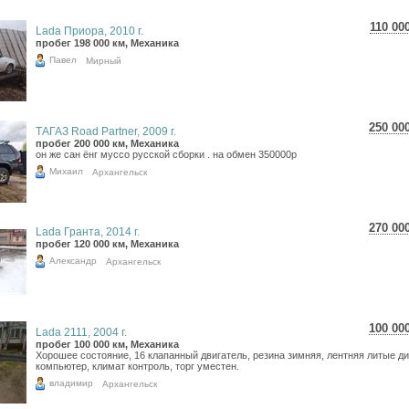
110 00
Lada Приора, 2010 г.
1 95
пробег 198 000 км, Механика
1 60
Павел
Мирный
250 00
ТАГАЗ Road Partner, 2009 г.
4 44
пробег 200 000 км, Механика
он же сан ёнг муссо русской сборки . на обмен 350000р
3 65
Михаил
Архангельск
270 00
Lada Гранта, 2014 г.
4 80
пробег 120 000 км, Механика
3 94
Александр
Архангельск
100 00
Lada 2111, 2004 г.
1 77
пробег 100 000 км, Механика
Хорошее состояние, 16 клапанный двигатель, резина зимняя, лентняя литые ди
1 46
компьютер, климат контроль, торг уместен.
владимир
Архангельск