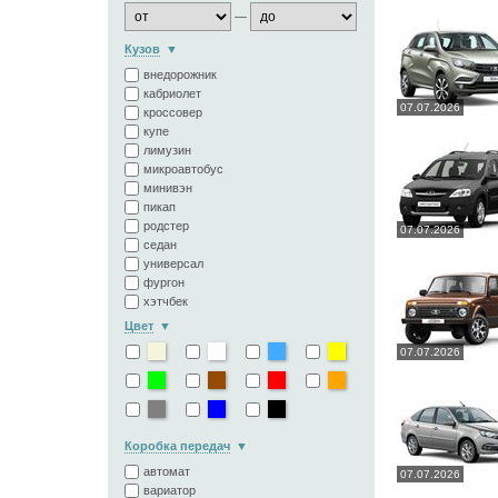
—
Кузов
внедорожник
кабриолет
07.07.2026
кроссовер
купе
лимузин
микроавтобус
минивэн
пикап
родстер
07.07.2026
седан
универсал
фургон
хэтчбек
Цвет
07.07.2026
Коробка передач
автомат
07.07.2026
вариатор