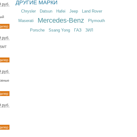
ДРУГИЕ МАРКИ
0
руб.
8 $
Chrysler
Datsun
Hafei
Jeep
Land Rover
7 €
ный
Mercedes-Benz
Maserati
Plymouth
дилер
ГАЗ
Porsche
Ssang Yong
ЗИЛ
0
руб.
34 $
 5MT
39 €
дилер
0
руб.
14 $
новные
05 €
дилер
0
руб.
61 $
94 €
дилер