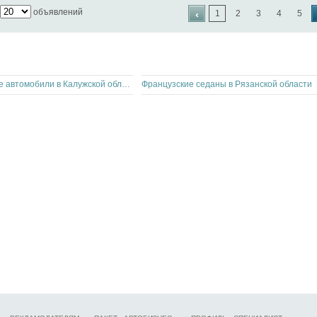
объявлений
‹
1
2
3
4
5
Немецкие битые автомобили в Калужской области
Французские седаны в Рязанской области