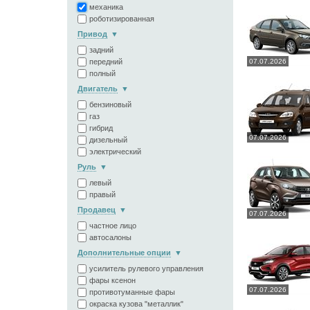
механика
роботизированная
Привод
задний
передний
07.07.2026
полный
Двигатель
бензиновый
газ
гибрид
07.07.2026
дизельный
электрический
Руль
левый
правый
Продавец
07.07.2026
частное лицо
автосалоны
Дополнительные опции
усилитель рулевого управления
фары ксенон
07.07.2026
противотуманные фары
окраска кузова "металлик"