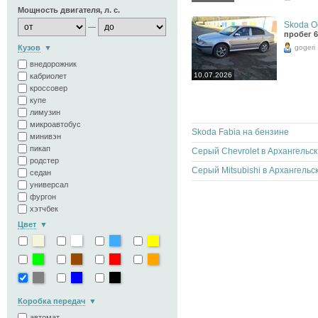
Мощность двигателя, л. с.
Skoda Oc
—
пробег 6
gogeri
Кузов
внедорожник
10.07.2026
кабриолет
кроссовер
купе
лимузин
микроавтобус
Skoda Fabia на бензине
минивэн
пикап
Сер
родстер
седан
универсал
фургон
хэтчбек
Цвет
Коробка передач
автомат