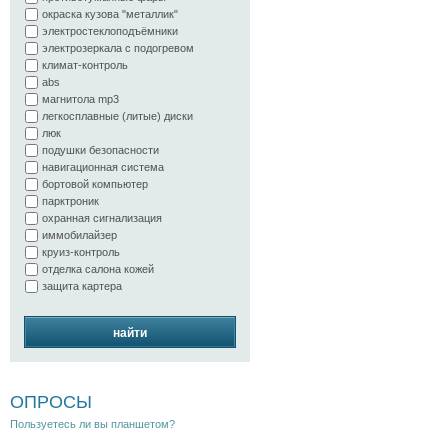
окраска кузова "металлик"
электростеклоподъёмники
электрозеркала с подогревом
климат-контроль
abs
магнитола mp3
легкосплавные (литые) диски
люк
подушки безопасности
навигационная система
бортовой компьютер
парктроник
охранная сигнализация
иммобилайзер
круиз-контроль
отделка салона кожей
защита картера
найти
ОПРОСЫ
Пользуетесь ли вы планшетом?