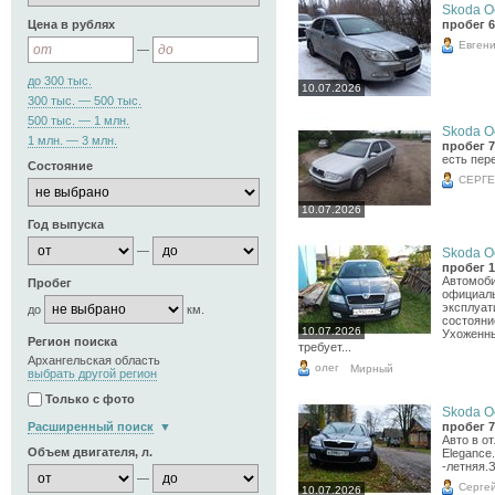
Skoda Oc
Цена в рублях
пробег 6
Евген
—
до 300 тыс.
10.07.2026
300 тыс. — 500 тыс.
500 тыс. — 1 млн.
Skoda Oc
1 млн. — 3 млн.
пробег 7
есть пер
Состояние
СЕРГ
10.07.2026
Год выпуска
—
Skoda Oc
пробег 1
Автомоби
Пробег
официаль
эксплуат
до
км.
состояни
10.07.2026
Ухоженны
Регион поиска
требует...
Архангельская область
олег
Мирный
выбрать другой регион
Только с фото
Skoda Oc
Расширенный поиск
пробег 7
Авто в о
Объем двигателя, л.
Elegance
-летняя.З
—
Серге
10.07.2026