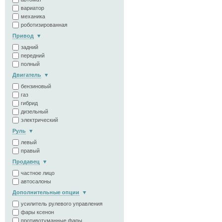
вариатор
механика
роботизированная
Привод
задний
передний
полный
Двигатель
бензиновый
газ
гибрид
дизельный
электрический
Руль
левый
правый
Продавец
частное лицо
автосалоны
Дополнительные опции
усилитель рулевого управления
фары ксенон
противотуманные фары