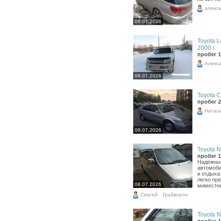
алекс
08.07.2026
Toyota L
2000 г.
пробег 1
Алекс
08.07.2026
Toyota Co
пробег 2
Натал
08.07.2026
Toyota N
пробег 1
Надежный
автомоб
и отдыха
легко пр
08.07.2026
миместны
Сергей
Грайворон
Toyota N
пробег 1