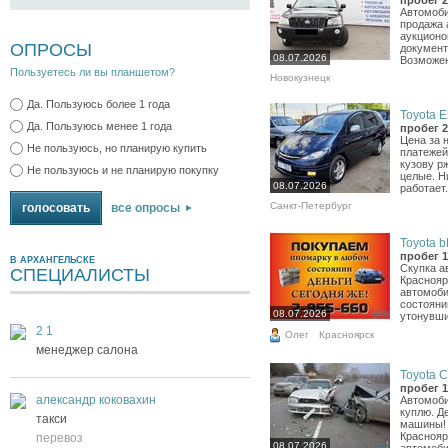
пробег 2
Автомоби
продажа 
аукционо
ОПРОСЫ
документ
08.07.2026
Возможен
Пользуетесь ли вы планшетом?
Новокузнецк
Да. Пользуюсь более 1 года
Toyota E
Да. Пользуюсь менее 1 года
пробег 2
Цена за 
Не пользуюсь, но планирую купить
платежей
кузову р
Не пользуюсь и не планирую покупку
целые. Н
08.07.2026
работает.
Санкт-Петербург
все опросы
Toyota b
пробег 1
В АРХАНГЕЛЬСКЕ
Скупка а
СПЕЦИАЛИСТЫ
Краснояр
автомоби
состояни
08.07.2026
утонувши
2 1
Олег
Красноярск
менеджер салона
Toyota Co
пробег 1
александр коковахин
Автомоби
куплю. Д
такси
машины! 
Краснояр
перевоз
08.07.2026
автомобил