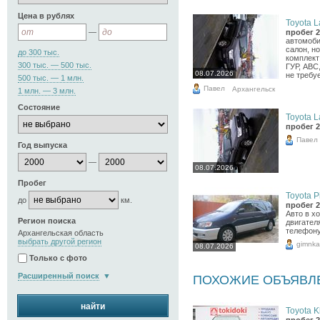
Цена в рублях
Toyota L
—
пробег 2
автомоби
салон, н
до 300 тыс.
комплект
300 тыс. — 500 тыс.
ГУР, АВС
08.07.2026
не требуе
500 тыс. — 1 млн.
Павел
Архангельск
1 млн. — 3 млн.
Состояние
Toyota L
пробег 2
Павел
Год выпуска
—
08.07.2026
Пробег
Toyota Pi
до
км.
пробег 2
Авто в х
Регион поиска
двигател
телефону
Архангельская область
выбрать другой регион
gimnka
08.07.2026
Только с фото
Расширенный поиск
ПОХОЖИЕ ОБЪЯВЛ
найти
Toyota Kl