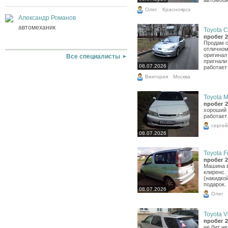
Олег
Красноярск
Александр Романов
автомеханик
Toyota Ce
пробег 2
Продам 
отличном
оригинал
Все специалисты
пригнали
08.07.2026
работает 
Виктория
Москва
Toyota Ma
пробег 2
хороший 
работает 
сергей
08.07.2026
Toyota F
пробег 2
Машина в
клиренс.
(накидкой
подарок.
08.07.2026
Олег
Toyota Vi
пробег 2
не бит н