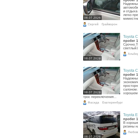
Надежный
автомоб
и отдыха
легко пр
08.07.2026
миместны
Сергей
Грайворон
Toyota Co
пробег 1
Срочно.Т
светлый.
Альбе
08.07.2026
Toyota Co
пробег 1
Надежный
экономич
простор
салоном.
08.07.2026
хорошем 
трос переключения...
Фасида
Екатеринбург
Toyota E
пробег 1
В хороше
резины н
Любов
08.07.2026