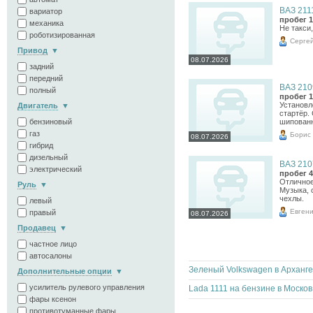
ВАЗ 2111
вариатор
пробег 1
механика
Не такси
роботизированная
Серге
Привод
08.07.2026
задний
передний
ВАЗ 2109
полный
пробег 1
Установл
Двигатель
стартёр.
бензиновый
шипованн
газ
Борис
08.07.2026
гибрид
дизельный
ВАЗ 2107
электрический
пробег 4
Отличное
Руль
Музыка, с
чехлы.
левый
Евген
правый
08.07.2026
Продавец
частное лицо
автосалоны
Дополнительные опции
усилитель рулевого управления
Lad
фары ксенон
противотуманные фары