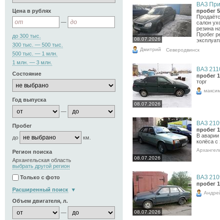
ВАЗ Прио
Цена в рублях
пробег 5
Продаётс
—
салон ух
резина н
Пробег р
до 300 тыс.
08.07.2026
эксплуат
300 тыс. — 500 тыс.
Дмитрий
Северодвинск
500 тыс. — 1 млн.
1 млн. — 3 млн.
ВАЗ 2110
Состояние
пробег 1
торг
макси
Год выпуска
08.07.2026
—
ВАЗ 2109
Пробег
пробег 1
В аварии
до
км.
колёса с
Архангел
Регион поиска
08.07.2026
Архангельская область
выбрать другой регион
ВАЗ 2109
Только с фото
пробег 1
Расширенный поиск
Андре
Объем двигателя, л.
08.07.2026
—