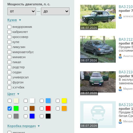
Мощность двигателя, л. с.
ВАЗ 2107
пробег 7
—
алекс
Кузов
внедорожник
08.07.2026
кабриолет
кроссовер
ВАЗ 2115
купе
пробег 8
лимузин
Продам В
состояни
микроавтобус
Анато
минивэн
08.07.2026
пикап
родстер
ВАЗ 2110
седан
пробег 9
универсал
В эксплу
фургон
заменены
хэтчбек
Мария
08.07.2026
Цвет
ВАЗ 2109
пробег 1
Продам В
битая.Ср
Михаи
Коробка передач
08.07.2026
автомат