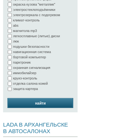
окраска кузова "металлик"
электростеклоподъёмники
электрозеркала с подогревом
климат-контроль
abs
магнитола mp3
легкосплавные (литые) диски
люк
подушки безопасности
навигационная система
бортовой компьютер
парктроник
охранная сигнализация
иммобилайзер
круиз-контроль
отделка салона кожей
защита картера
найти
LADA В АРХАНГЕЛЬСКЕ
В АВТОСАЛОНАХ