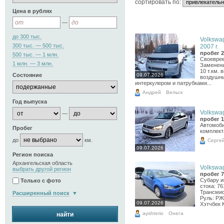
cортировать по:
Цена в рублях
—
до 300 тыс.
Volkswag
300 тыс. — 500 тыс.
2007 г.
пробег 2
500 тыс. — 1 млн.
Своеврем
1 млн. — 3 млн.
Заменены
10 т.км.
09.07.2026
Состояние
воздушны
интеркулером и патрубками...
Андрей
Вельск
Год выпуска
Volkswag
—
пробег 1
Автомоби
Пробег
комплект
до
км.
Серге
09.07.2026
Регион поиска
Архангельская область
Volkswag
выбрать другой регион
пробег 7
Субару и
Только с фото
стока: 7
Трансмис
Расширенный поиск
Руль: РЖ
09.07.2026
Хэтчбек К
ayshterio
Онега
найти