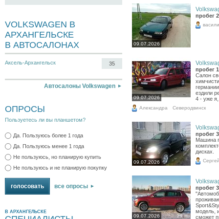
Volkswag
пробег 2
VOLKSWAGEN В
васил
АРХАНГЕЛЬСКЕ
В АВТОСАЛОНАХ
09.07.2026
Volkswag
Аксель-Архангельск
35
пробег 1
Салон св
химчисти
Автосалоны Volkswagen
германии
ездили р
09.07.2026
4 - уже я
ОПРОСЫ
Александра
Северодвинск
Пользуетесь ли вы планшетом?
Volkswag
пробег 3
Да. Пользуюсь более 1 года
Машина п
комплект
Да. Пользуюсь менее 1 года
дисках.
Не пользуюсь, но планирую купить
Серге
09.07.2026
Не пользуюсь и не планирую покупку
Volkswag
все опросы
пробег 3
"Автомоби
проживаю
Sport&St
модель,
В АРХАНГЕЛЬСКЕ
09.07.2026
сможет п