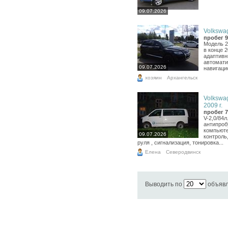
09.07.2026
Volkswag
пробег 9
Модель 2
в конце 2
адаптивн
автомати
09.07.2026
навигаци
хозяин
Архангельск
Volkswag
2009 г.
пробег 7
V-2,0/84л
антипроб
компьюте
09.07.2026
контроль,
руля , сигнализация, тонировка...
Елена
Северодвинск
Выводить по
объяв