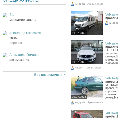
СПЕЦИАЛИСТЫ
Андрей
Архангельск
Volkswag
2 1
пробег 3
менеджер салона
андре
александр коковахин
09.07.2026
такси
перевоз
Volkswag
пробег 9
SOCHI ED
литье.за
Александр Романов
камера.б
климат.п
автомеханик
09.07.2026
Идеально
Аделя
Архангельск
Все специалисты
Volkswag
пробег 2
VOLKSWAG
пробег-2
коробка,
комплект
09.07.2026
жуков.Ма
Андрей
Архангельск
Volkswag
пробег 2