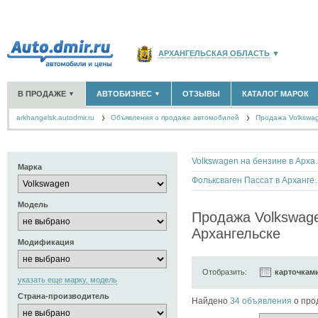
АРХАНГЕЛЬСКАЯ ОБЛАСТЬ
▼
РОССИЯ
(141764)
В ПРОДАЖЕ
АВТОБИЗНЕС
ОТЗЫВЫ
КАТАЛОГ МАРОК
▼
▼
МОСКВА И ОБЛАСТЬ
(58183)
arkhangelsk.autodmir.ru
Объявления о продаже автомобилей
САНКТ-ПЕТЕРБУРГ И ОБЛАСТЬ
Продажа Volkswa
(14298)
НОВЫЕ АВТОМОБИЛИ
ОФИЦИАЛЬНЫЕ ДИЛЕРЫ
(121)
(13)
АВТОМОБИЛИ С ПРОБЕГОМ
АВТОСАЛОНЫ
(674)
(16)
КРАСНОДАРСКИЙ КРАЙ
(5619)
АВТОСЕРВИСЫ
(1)
+
РАЗМЕСТИТЬ ОБЪЯВЛЕНИЕ
КРЫМ РЕСПУБЛИКА
(412)
Volkswagen на б
ГРУЗОПЕРЕВОЗКИ
(0)
Марка
ТАКСИ
(0)
СЕВАСТОПОЛЬ
(11)
Фольксваген Пасса
ЗАПЧАСТИ
(1)
Модель
ЗАПРАВКИ
(0)
СПИСОК ВСЕХ РЕГИОНОВ
Продажа Volkswage
АРЕНДА
(1)
Архангельске
+
ДОБАВИТЬ КОМПАНИЮ
Модификация
СПЕЦИАЛИСТЫ
(6)
Отобразить:
карточкам
указать еще марку, модель
Страна-производитель
Найдено
34 объявления
о про