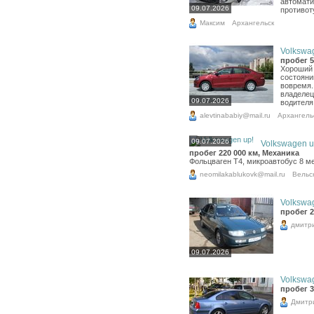
автомати
09.07.2026
противот
Максим
Архангельск
Volkswag
пробег 5
Хороший 
состояни
вовремя.
владелец.
09.07.2026
водителя,
alevtinababiy@mail.ru
Архангель
09.07.2026
Volkswagen up
пробег 220 000 км, Механика
Фольцваген Т4, микроавтобус 8 м
neomilakablukovk@mail.ru
Вельс
Volkswag
пробег 2
дмитр
09.07.2026
Volkswag
пробег 3
Дмитр