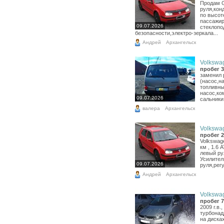
Продам G
руля,кон
по высот
пассажир
09.07.2026
стеклопо
безопасности,электро-зеркала...
Андрей
Архангельск
Volkswag
пробег 3
заменил 
(насос,н
топливн
насос,ко
09.07.2026
сальники
валера
Архангельск
Volkswag
пробег 2
Volkswage
км , 1.6 
левый ру
Усилител
09.07.2026
руля,рег
Андрей
Архангельск
Volkswag
пробег 7
2009 г.в.
турбонад
на диска