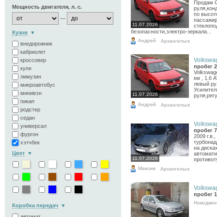
Продам G
Мощность двигателя, л. с.
руля,кон
по высот
—
пассажир
11.07.2026
стеклопо
безопасности,электро-зеркала...
Кузов
Андрей
Архангельск
внедорожник
кабриолет
Volkswag
кроссовер
пробег 2
купе
Volkswage
лимузин
км , 1.6 
левый ру
микроавтобус
Усилител
минивэн
11.07.2026
руля,рег
пикап
Андрей
Архангельск
родстер
седан
Volkswag
универсал
пробег 7
фургон
2009 г.в.
турбонад
хэтчбек
на диска
Цвет
автомати
11.07.2026
противот
Максим
Архангельск
Volkswag
пробег 1
Новодвин
Коробка передач
автомат