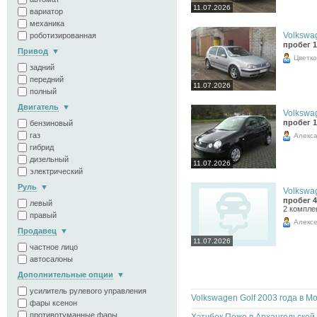
11.07.2026
вариатор
механика
Volkswag
роботизированная
пробег 1
Привод
Цветко
задний
передний
11.07.2026
полный
Двигатель
Volkswag
пробег 1
бензиновый
газ
Алекс
гибрид
дизельный
11.07.2026
электрический
Руль
Volkswag
пробег 4
левый
2 компле
правый
Алекс
Продавец
11.07.2026
частное лицо
автосалоны
Дополнительные опции
усилитель рулевого управления
фары ксенон
противотуманные фары