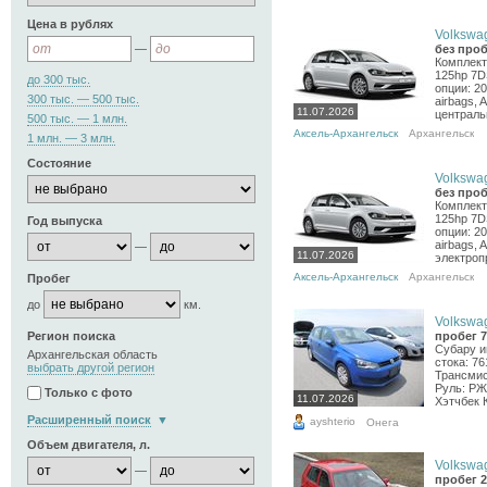
Цена в рублях
Volkswag
—
без проб
Комплекта
125hp 7D
до 300 тыс.
опции: 20
300 тыс. — 500 тыс.
airbags,
11.07.2026
централь
500 тыс. — 1 млн.
Аксель-Архангельск
Архангельск
1 млн. — 3 млн.
Состояние
Volkswag
без проб
Комплекта
125hp 7D
Год выпуска
опции: 20
airbags, 
—
11.07.2026
электропр
Аксель-Архангельск
Архангельск
Пробег
до
км.
Volkswag
Регион поиска
пробег 7
Субару и
Архангельская область
стока: 7
выбрать другой регион
Трансмис
Руль: РЖ
Только с фото
11.07.2026
Хэтчбек К
Расширенный поиск
ayshterio
Онега
Объем двигателя, л.
Volkswag
—
пробег 2