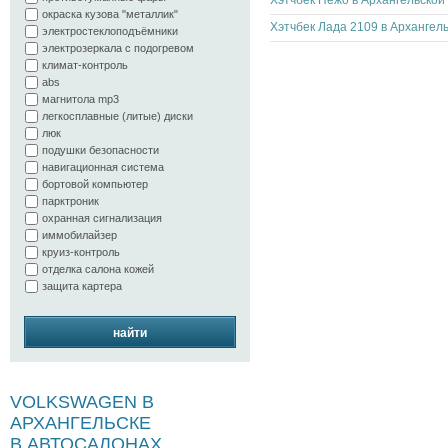
окраска кузова "металлик"
электростеклоподъёмники
электрозеркала с подогревом
климат-контроль
abs
магнитола mp3
легкосплавные (литые) диски
люк
подушки безопасности
навигационная система
бортовой компьютер
парктроник
охранная сигнализация
иммобилайзер
круиз-контроль
отделка салона кожей
защита картера
найти
VOLKSWAGEN В
АРХАНГЕЛЬСКЕ
В АВТОСАЛОНАХ